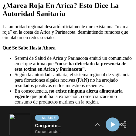
AL AIRE
Cargando...
Conectando...