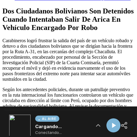
AL AIRE
Cargando...
Conectando...