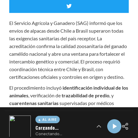
AL AIRE
Cargando...
Conectando...