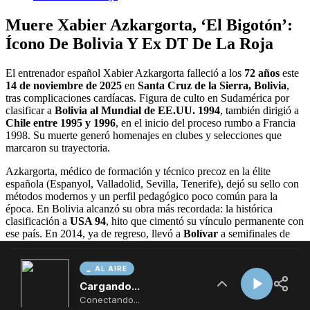
AL AIRE
Cargando...
Conectando...