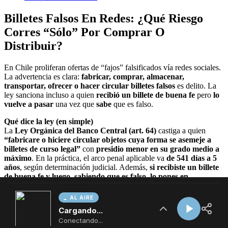
AL AIRE
Cargando...
Conectando...