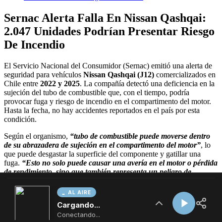
AL AIRE
Cargando...
Conectando...