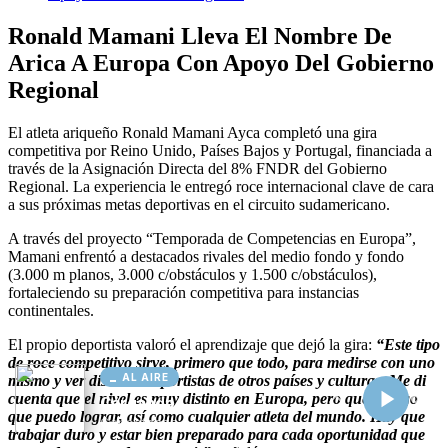
AL AIRE
Cargando...
Conectando...