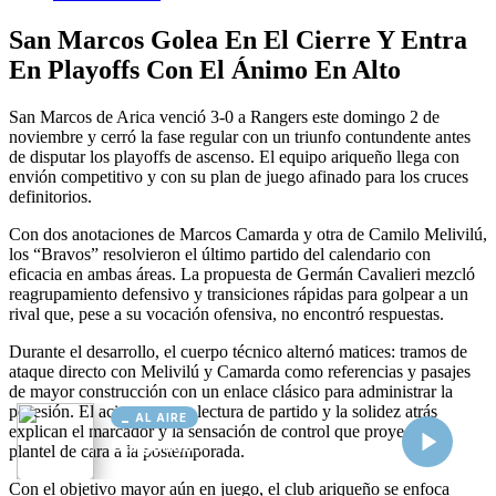
AL AIRE
Cargando...
Conectando...