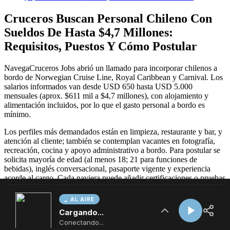
AL AIRE
Cargando...
Conectando...