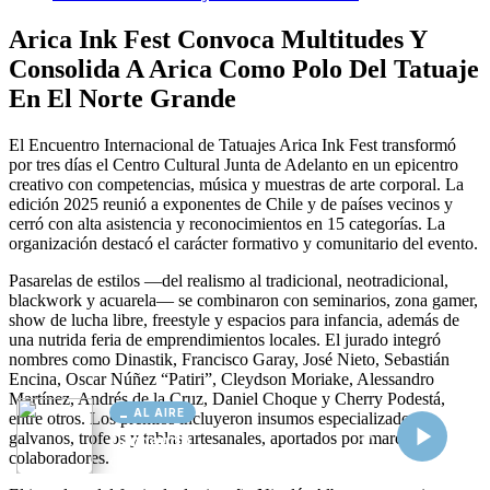
AL AIRE
Cargando...
Conectando...