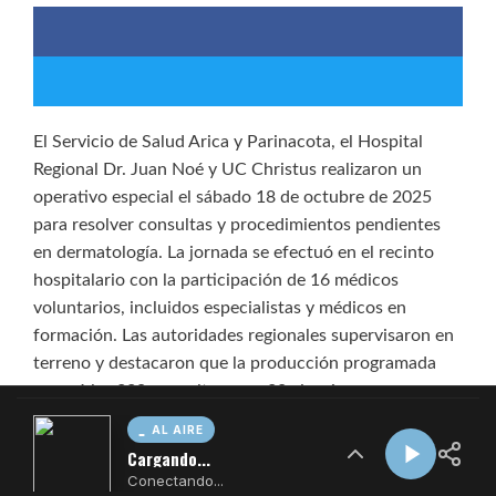
AL AIRE
Cargando...
Conectando...