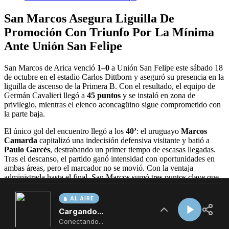
AL AIRE
Cargando...
Conectando...