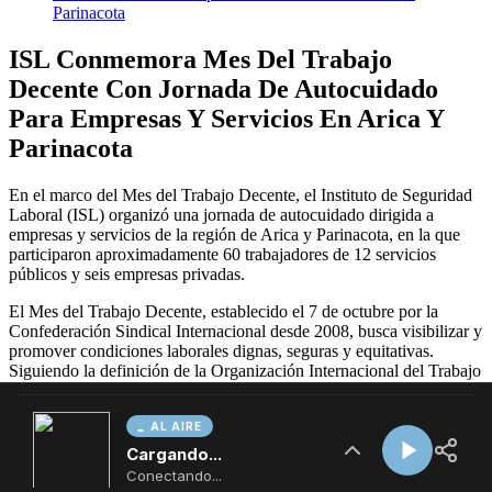
AL AIRE
Cargando...
Conectando...