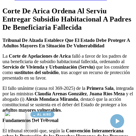
AL AIRE
Cargando...
Conectando...