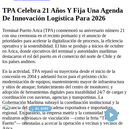
AL AIRE
Cargando...
Conectando...