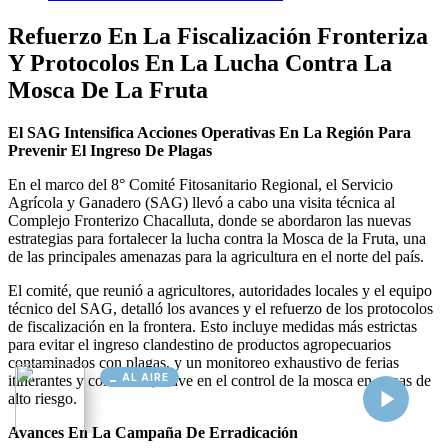
AL AIRE
Cargando...
Conectando...