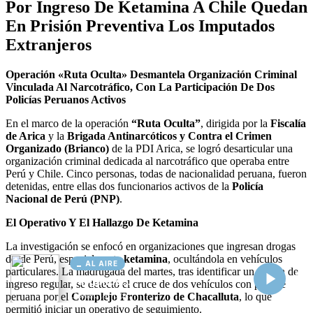
AL AIRE
Cargando...
Conectando...