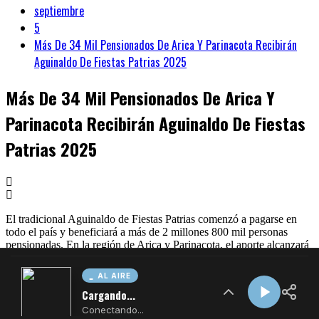
AL AIRE
Cargando...
Conectando...