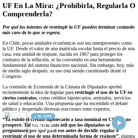
AL AIRE
Cargando...
Conectando...