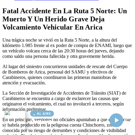
AL AIRE
Cargando...
Conectando...