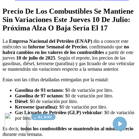
AL AIRE
Cargando...
Conectando...