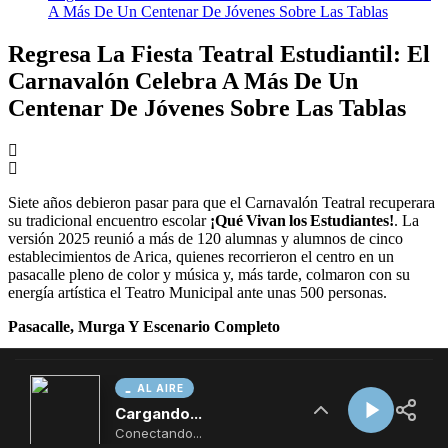
AL AIRE
Cargando...
Conectando...