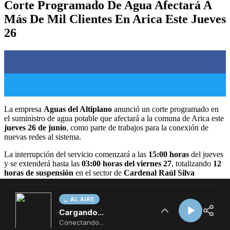
AL AIRE
Cargando...
Conectando...