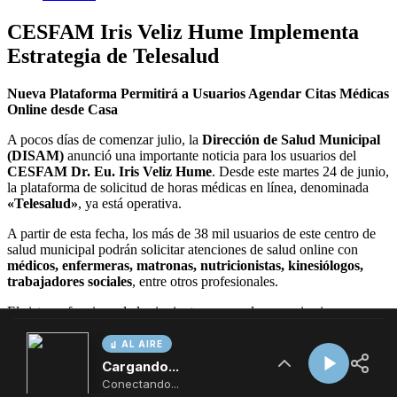
AL AIRE
Cargando...
Conectando...