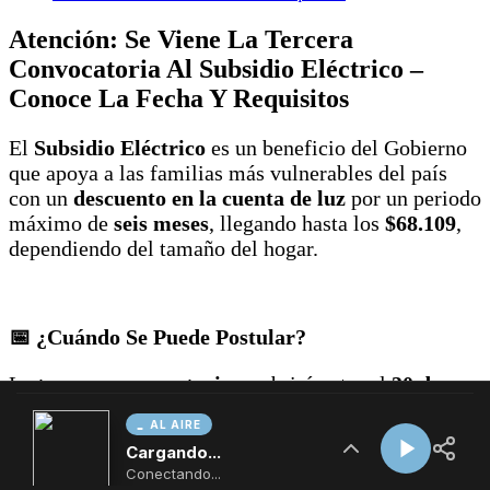
AL AIRE
Cargando...
Conectando...