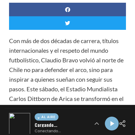
AL AIRE
Cargando...
Conectando...