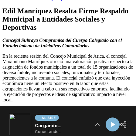
AL AIRE
Cargando...
Conectando...