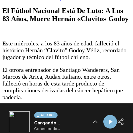
AL AIRE
Cargando...
Conectando...