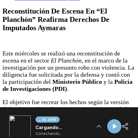
AL AIRE
Cargando...
Conectando...