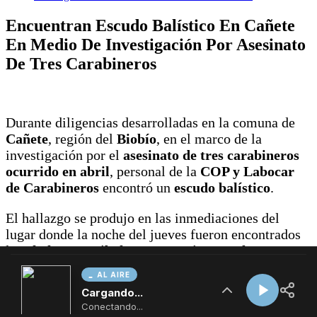
AL AIRE
Cargando...
Conectando...