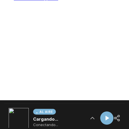
AL AIRE
Cargando...
Conectando...