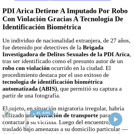
AL AIRE
Cargando...
Conectando...