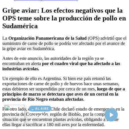
AL AIRE
Cargando...
Conectando...