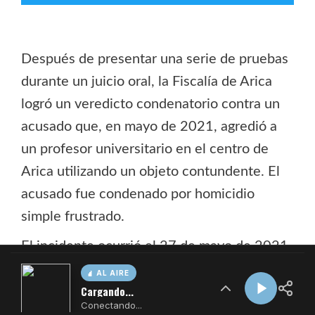
AL AIRE
Cargando...
Conectando...