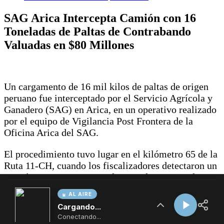
AL AIRE
Cargando...
Conectando...