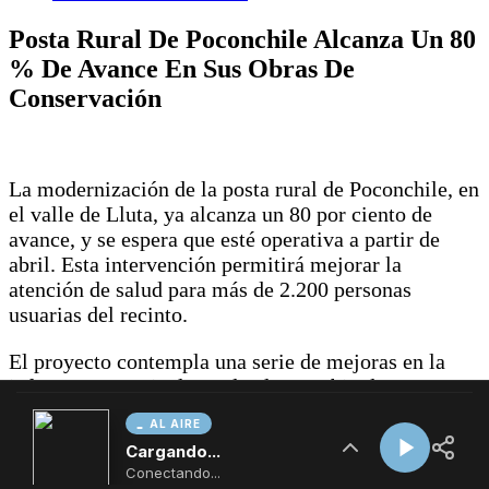
AL AIRE
Cargando...
Conectando...