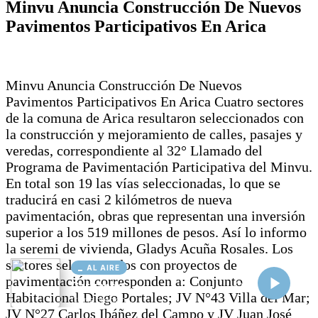
AL AIRE
Cargando...
Conectando...