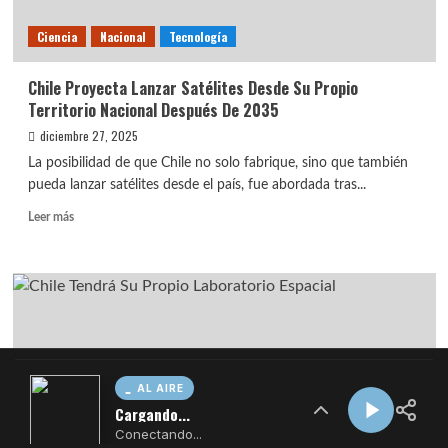
AL AIRE
Cargando...
Conectando...