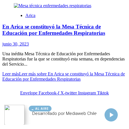
AL AIRE
Cargando...
Conectando...